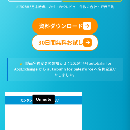
※2026年5月末時点、Ver1・Ver2レビュー件数の合計・評価平均
資料ダウンロード
30日間無料お試し
製品名称変更のお知らせ：2026年4月 autobahn for
campaign
AppExchange から
autobahn for Salesforce
へ名称変更い
たしました。