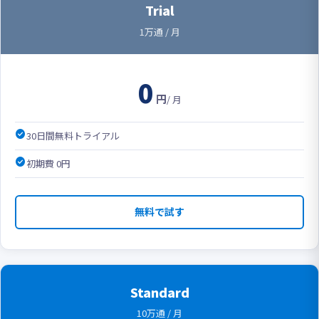
Trial
1万通 / 月
0
円
/ 月
check_circle
30日間無料トライアル
check_circle
初期費 0円
無料で試す
Standard
10万通 / 月