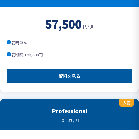
57,500
円
/ 月
check_circle
初月無料
check_circle
初期費 100,000円
資料を見る
人気
Professional
50万通 / 月