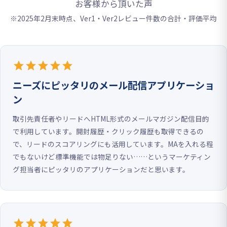
お客様から頂いた声
※2025年2月末時点、
Ver1・Ver2レビュー件数の合計・評価平均
star
star
star
star
star
ニーズにピッタリのメール配信アプリケーショ
ン
取引先責任者やリードへHTML形式のメールマガジン配信目的
で利用しています。開封履歴・クリック履歴も取得できるの
で、リードのスコアリングにも活用しています。MAを入れる程
でもないけど標準機能では物足りない……というマーケティン
グ担当者にピッタリのアプリケーションだと思います。
star
star
star
star
star