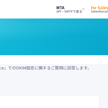
MTA
for Sale
API・SMTPで送る
Salesfor
power
smart_toy
能
obahn for Salesforceとは？
SDK
機能
数百万通の大量配信に対応。負荷分散・キュー
タムオブジェクトへの配信やトリガー配信な
APIを扱えるS
Salesforc
グ自動制御。
MAのコスト削減施策としてもご利用いただけま
のガイドライン
help
キュメント
よくあるご質
monitoring
金・プラン
技術者向けマ
lesforce」でのDKIM設定に関するご質問に回答します。
ドキュメントをまとめています。
autobahn 
配信数に応じたシンプルな料金体系。30日無料
確認事項ごとに
導入から高度な
イアルもご用意。
解説したマニュ
ニュアル
menu_book
くあるご質問
ナレッジ
機能を分かりやすく説明しています。
obahn for Salesforceに関するよくある質問をカ
Salesforc
リ別にまとめています。