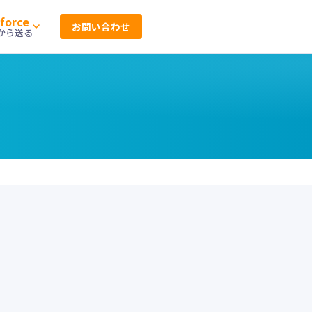
sforce
お問い合わせ
ceから送る
DKの情報をまとめています。
eの制限にとらわれない配信機能。Gmail
にも準拠出来ます。
問
ニュアル
MTA に関するよくある質問を、導入前の
まとめています。
活用方法まで、技術者向けに詳しく
アルを公開しています。
eに関するナレッジをまとめています。