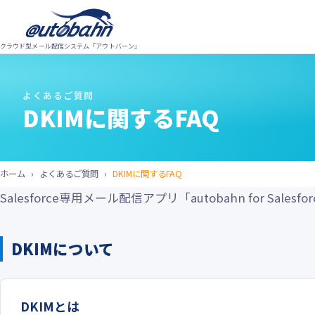
クラウド型メール配信システム「アウトバーン」
autobahn MTA
autobahn for Salesforce
bolt
track_changes
機
aut
よくあるご質問
DKIMに関するFAQ
毎時
カス
API・SMTPリレーで
Salesforceから
イン
ど、
自社システムから
最高品質の配信を
す。
高性能メール配信を
mail
ド
ホーム
よくあるご質問
DKIMに関するFAQ
Salesforce上の顧客データをそのまま活用。
payments
料
Salesforce専用メール配信アプリ「autobahn for Sa
技術
Salesforce標準機能の制限を超えたメール配
毎時数百万通規模の配信実績。独自開発のシ
月間
信を実現します。
ステムをAPIやSMTPリレーで連携し、配信エ
トラ
ンジンのみをフル活用できます。
DKIMについて
bar_chart
マ
forward_to_inbox
よ
詳細
aut
製品サイトを見る →
DKIMとは
テゴ