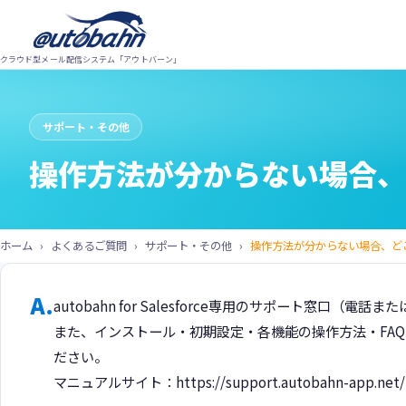
クラウド型メール配信システム「アウトバーン」
autobahn MTA
autobahn for Salesforce
bolt
track_changes
機
aut
API・SMTPリレーで
Salesforceから
サポート・その他
毎時
カス
自社システムから
最高品質の配信を
ーイ
ど、
操作方法が分からない場合、
高性能メール配信を
Salesforce上の顧客データをそのまま活用。
けま
Salesforce標準機能の制限を超えたメール配
毎時数百万通規模の配信実績。独自開発のシ
mail
ド
信を実現します。
ステムをAPIやSMTPリレーで連携し、配信エ
payments
料
技術
ンジンのみをフル活用できます。
月間
ホーム
よくあるご質問
サポート・その他
操作方法が分からない場合、ど
無料
bar_chart
マ
A.
autobahn for Salesforce専用のサポート窓口（
forward_to_inbox
よ
詳細
製品サイトを見る →
また、インストール・初期設定・各機能の操作方法・FA
aut
ださい。
をカ
製品サイトを見る →
マニュアルサイト：https://support.autobahn-app.net/h