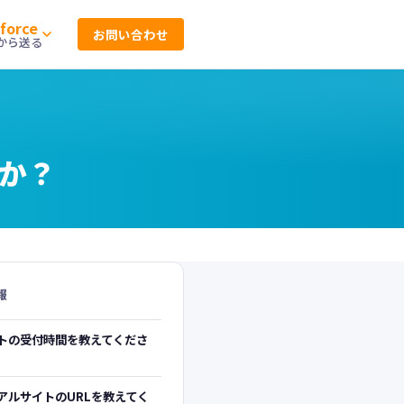
sforce
お問い合わせ
ceから送る
Kの情報をまとめています。
の制限にとらわれない配信機能。
ラインにも準拠出来ます。
か？
アル
A に関するよくある質問を、導入前
まとめています。
用方法まで、技術者向けに詳し
アルを公開しています。
報
に関するナレッジをまとめています。
トの受付時間を教えてくださ
アルサイトのURLを教えてく