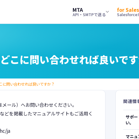
MTA
for Sale
API・SMTPで送る
Salesfor
power
smart_toy
能
obahn for Salesforceとは？
SDK
機能
数百万通の大量配信に対応。負荷分散・キュ
タムオブジェクトへの配信やトリガー配信な
APIを扱えるSD
Salesforce
ング自動制御。
MAのコスト削減施策としてもご利用いただ
Gmailのガイド
どこに問い合わせれば良いです
す。
help
キュメント
よくあるご質問
monitoring
金・プラン
技術者向けマニュ
ドキュメントをまとめています。
autobahn MT
配信数に応じたシンプルな料金体系。30日
の確認事項ごとに
導入から高度な活
こに問い合わせれば良いですか？
トライアルもご用意。
く解説したマニュ
ニュアル
関連情
電話またはメール）へお問い合わせください。
menu_book
くあるご質問
ナレッジ
機能を分かりやすく説明しています。
Qなどを掲載したマニュアルサイトもご活用く
obahn for Salesforceに関するよくある質問
Salesforce
サポー
テゴリ別にまとめています。
い。
c/ja
マニュ