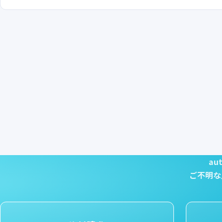
au
ご不明な